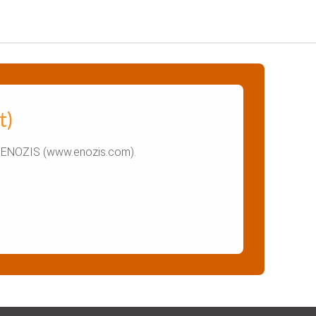
t)
été ENOZIS (www.enozis.com).